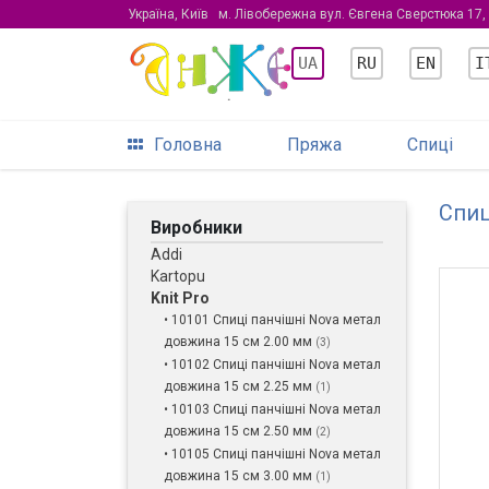
Україна, Київ
м. Лівобережна вул. Євгена Сверстюка 17,
UA
RU
EN
I
Головна
Пряжа
Спиці
Спиц
Виробники
Addi
Kartopu
Knit Pro
• 10101 Спиці панчішні Nova метал
довжина 15 см 2.00 мм
(3)
• 10102 Спиці панчішні Nova метал
довжина 15 см 2.25 мм
(1)
• 10103 Спиці панчішні Nova метал
довжина 15 см 2.50 мм
(2)
• 10105 Спиці панчішні Nova метал
довжина 15 см 3.00 мм
(1)