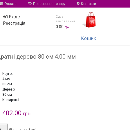
Оплата
Повернення товару
Контакти
Вхід /
Сума
замовлення
Реєстрація
0.00
грн
Кошик
дратні дерево 80 см 4.00 мм
Кругові
4 мм
80 см
Дерево
80 см
Квадратні
402.00
грн
и
(В наличии
1
шт)