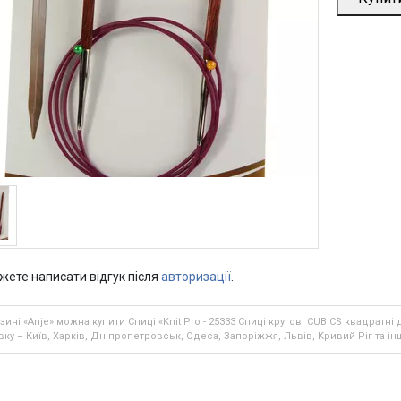
жете написати відгук після
авторизації
.
зині «Anje» можна купити Спиці «Knit Pro - 25333 Спиці кругові CUBICS квадратні
ку – Київ, Харків, Дніпропетровськ, Одеса, Запоріжжя, Львів, Кривий Ріг та ін