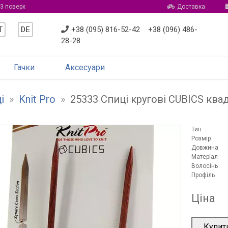
 3 поверх
Доставка
T
DE
+38 (095) 816-52-42
+38 (096) 486-
28-28
Гачки
Аксесуари
і
»
Knit Pro
»
25333 Спиці кругові CUBICS ква
Тип
Розмір
Довжина
Матеріал
Волосінь
Профіль
Ціна
Купит