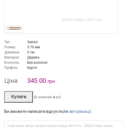
Тип
Змінні
Розмір
3.75 мм
Довжина
0 см
Матеріал
Дерево
Волосінь
Без волосіні
Профіль
Круглі
Ціна
345.00
грн
Купити
(В наличии
4
шт)
Ви зможете написати відгук після
авторизації
.
У магазині «Anje» можна купити Спиці «Knit Pro - 20423 Спиці змінні