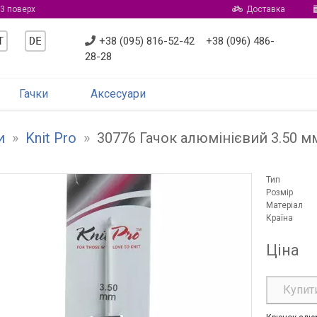
 3 поверх
Доставка
T
DE
+38 (095) 816-52-42
+38 (096) 486-
28-28
Гачки
Аксесуари
и
»
Knit Pro
»
30776 Гачок алюмінієвий 3.50 м
Тип
Розмір
Матеріал
Країна
Ціна
Купит