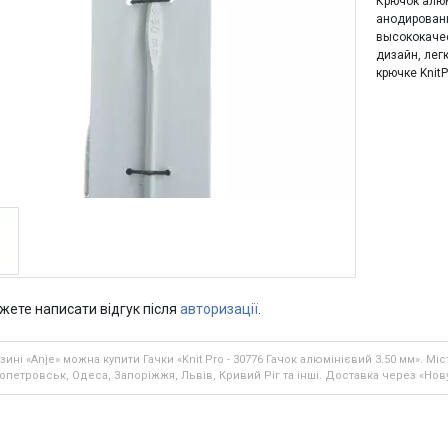
Крючок алюм
анодированн
высококаче
дизайн, лег
крючке KnitP
жете написати відгук після
авторизації
.
зині «Anje» можна купити Гачки «Knit Pro - 30776 Гачок алюмінієвий 3.50 мм». Міс
опетровськ, Одеса, Запоріжжя, Львів, Кривий Ріг та інші. Доставка через «Нову