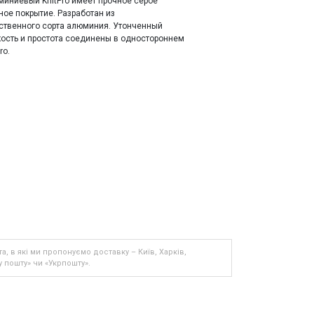
иниевый KnitPro имеет прочное серое
ое покрытие. Разработан из
ственного сорта алюминия. Утонченный
кость и простота соединены в одностороннем
ro.
та, в які ми пропонуємо доставку – Київ, Харків,
 пошту» чи «Укрпошту».