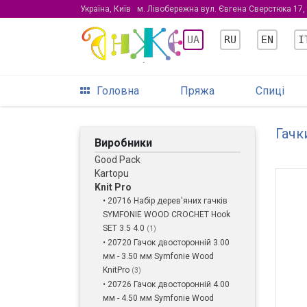
Україна, Київ
м. Лівобережна вул. Євгена Сверстюка 17,
UA
RU
EN
I
Головна
Пряжа
Спиці
Гачк
Виробники
Good Pack
Kartopu
Knit Pro
• 20716 Набір дерев'яних гачків
SYMFONIE WOOD CROCHET Hook
SET 3.5 4.0
(1)
• 20720 Гачок двосторонній 3.00
мм - 3.50 мм Symfonie Wood
KnitPro
(3)
• 20726 Гачок двосторонній 4.00
мм - 4.50 мм Symfonie Wood