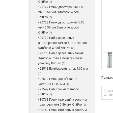
KnitPro
(1)
• 20727 Гачок двосторонній 5.00
мм - 5.50 мм Symfonie Wood
KnitPro
(2)
• 20728 Гачок двосторонній 6.00
мм - 6.50 мм Symfonie Wood
KnitPro
(1)
• 20730 Набір дерев'яних
двосторонніх гачків для в'язання
Symfonie Wood KnitPro
(2)
• 20736 Набір дерев'яних гачків
Symfonie Rose в подарунковій
упаковці KnitPro
(1)
• 22511 Бамбуковий гачок 9.00 мм
(1)
Ви змо
• 22512 Гачок для в'язання
BAMBOO 10.00 мм
(1)
• 22549 Набір гачків Bamboo
У мага
KnitPro
(1)
Дніпр
• 30761 Гачок сталевий з золотим
наконечником 0.50 мм KnitPro
(1)
• 30763 Гачок сталевий з золотим