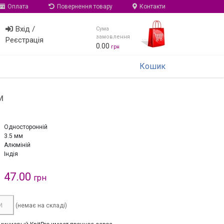
Оплата
Повернення товару
Контакти
Вхід /
Сума
замовлення
Реєстрація
0.00
грн
Кошик
м
Односторонній
3.5 мм
Алюміній
Індія
47.00
грн
и
(немає на складі)