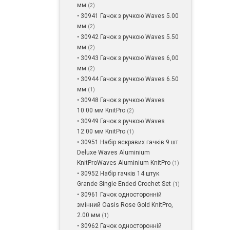
мм
(2)
• 30941 Гачок з ручкою Waves 5.00
мм
(2)
• 30942 Гачок з ручкою Waves 5.50
мм
(2)
• 30943 Гачок з ручкою Waves 6,00
мм
(2)
• 30944 Гачок з ручкою Waves 6.50
мм
(1)
• 30948 Гачок з ручкою Waves
10.00 мм KnitPro
(2)
• 30949 Гачок з ручкою Waves
12.00 мм KnitPro
(1)
• 30951 Набір яскравих гачків 9 шт.
Deluxe Waves Aluminium
KnitProWaves Aluminium KnitPro
(1)
• 30952 Набір гачків 14 штук
Grande Single Ended Crochet Set
(1)
• 30961 Гачок односторонній
змінний Oasis Rose Gold KnitPro,
2.00 мм
(1)
• 30962 Гачок односторонній