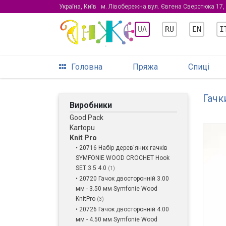
Україна, Київ
м. Лівобережна вул. Євгена Сверстюка 17,
UA
RU
EN
I
Головна
Пряжа
Спиці
Гачк
Виробники
Good Pack
Kartopu
Knit Pro
• 20716 Набір дерев'яних гачків
SYMFONIE WOOD CROCHET Hook
SET 3.5 4.0
(1)
• 20720 Гачок двосторонній 3.00
мм - 3.50 мм Symfonie Wood
KnitPro
(3)
• 20726 Гачок двосторонній 4.00
мм - 4.50 мм Symfonie Wood