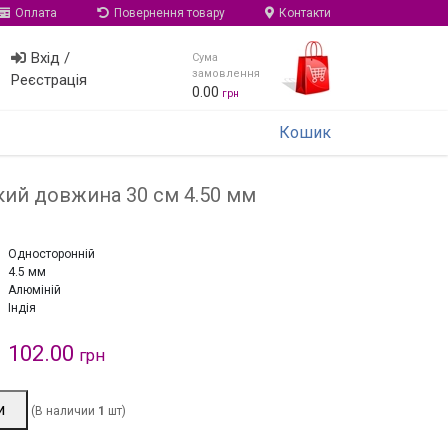
Оплата
Повернення товару
Контакти
Вхід /
Сума
замовлення
Реєстрація
0.00
грн
Кошик
кий довжина 30 см 4.50 мм
Односторонній
4.5 мм
Алюміній
Індія
102.00
грн
и
(В наличии
1
шт)