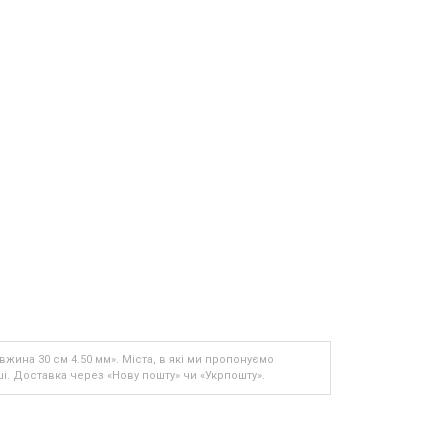
овжина 30 см 4.50 мм». Міста, в які ми пропонуємо
ші. Доставка через «Нову пошту» чи «Укрпошту».