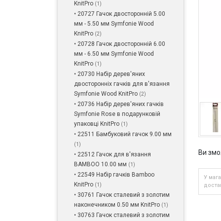
KnitPro
(1)
• 20727 Гачок двосторонній 5.00
мм - 5.50 мм Symfonie Wood
KnitPro
(2)
• 20728 Гачок двосторонній 6.00
мм - 6.50 мм Symfonie Wood
KnitPro
(1)
• 20730 Набір дерев'яних
двосторонніх гачків для в'язання
Symfonie Wood KnitPro
(2)
• 20736 Набір дерев'яних гачків
Symfonie Rose в подарунковій
упаковці KnitPro
(1)
• 22511 Бамбуковий гачок 9.00 мм
(1)
Ви змо
• 22512 Гачок для в'язання
BAMBOO 10.00 мм
(1)
• 22549 Набір гачків Bamboo
У мага
KnitPro
(1)
достав
• 30761 Гачок сталевий з золотим
наконечником 0.50 мм KnitPro
(1)
• 30763 Гачок сталевий з золотим