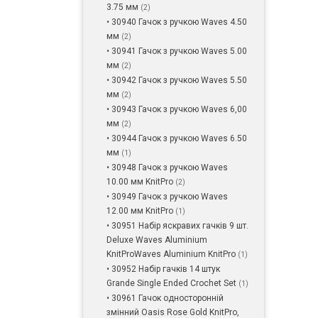
3.75 мм
(2)
• 30940 Гачок з ручкою Waves 4.50
мм
(2)
• 30941 Гачок з ручкою Waves 5.00
мм
(2)
• 30942 Гачок з ручкою Waves 5.50
мм
(2)
• 30943 Гачок з ручкою Waves 6,00
мм
(2)
• 30944 Гачок з ручкою Waves 6.50
мм
(1)
• 30948 Гачок з ручкою Waves
10.00 мм KnitPro
(2)
• 30949 Гачок з ручкою Waves
12.00 мм KnitPro
(1)
• 30951 Набір яскравих гачків 9 шт.
Deluxe Waves Aluminium
KnitProWaves Aluminium KnitPro
(1)
• 30952 Набір гачків 14 штук
Grande Single Ended Crochet Set
(1)
• 30961 Гачок односторонній
змінний Oasis Rose Gold KnitPro,