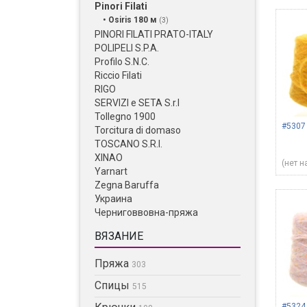
Pinori Filati
• Osiris 180 м
(3)
PINORI FILATI PRATO-ITALY
POLIPELI S.P.A.
Profilo S.N.C.
Riccio Filati
RIGO
SERVIZI e SETA S.r.l
Tollegno 1900
#5307
Torcitura di domaso
TOSCANO S.R.I.
XINAO
(нет н
Yarnart
Zegna Baruffa
Украина
Черниговвовна-пряжа
ВЯЗАНИЕ
Пряжа
303
Спицы
515
#5324