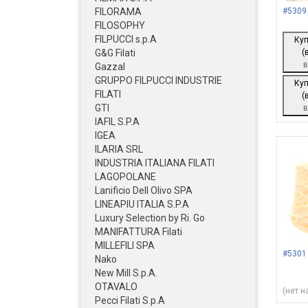
FILORAMA
#5309
FILOSOPHY
FILPUCCI s.p.A
Куп
G&G Filati
(
в
Gazzal
GRUPPO FILPUCCI INDUSTRIE
Куп
FILATI
(
GTI
в
IAFIL S.P.A
IGEA
ILARIA SRL
INDUSTRIA ITALIANA FILATI
LAGOPOLANE
Lanificio Dell Olivo SPA
LINEAPIU ITALIA S.P.A
Luxury Selection by Ri. Go
MANIFATTURA Filati
MILLEFILI SPA
#5301
Nako
New Mill S.p.A.
OTAVALO
(нет н
Pecci Filati S.p.A