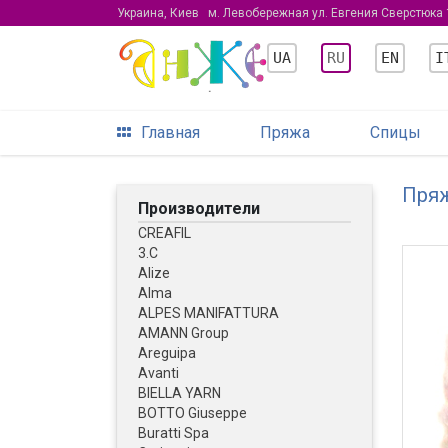
Украина, Киев
м. Левобережная ул. Евгения Сверстюка 
UA
RU
EN
I
Главная
Пряжа
Спицы
Пря
Производители
CREAFIL
3.С
Alize
Alma
ALPES MANIFATTURA
AMANN Group
Areguipa
Avanti
BIELLA YARN
BOTTO Giuseppe
Buratti Spa