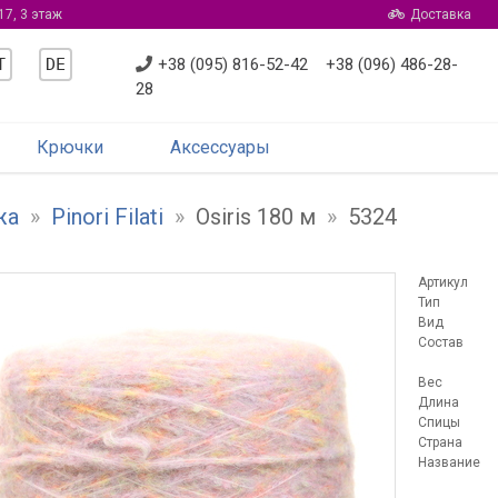
17, 3 этаж
Доставка
T
DE
+38 (095) 816-52-42
+38 (096) 486-28-
28
Крючки
Аксессуары
жа
»
Pinori Filati
»
Osiris 180 м
»
5324
Артикул
Тип
Вид
Состав
Вес
Длина
Спицы
Страна
Название