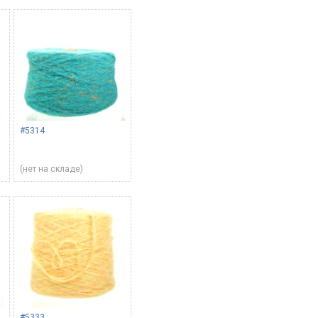
#5314
(нет на складе)
#5333