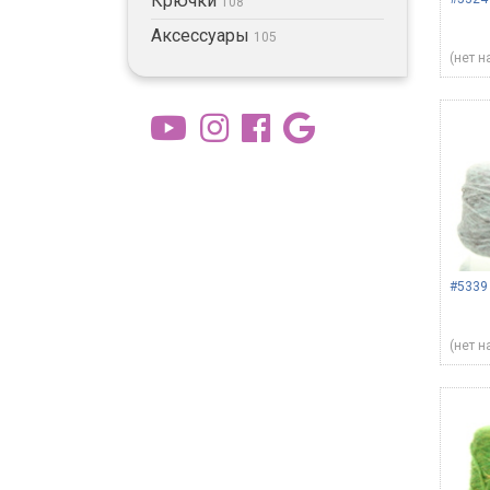
Крючки
108
Аксессуары
105
(нет н
#5339
(нет н