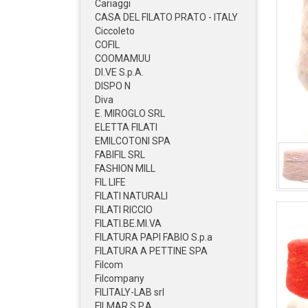
Cariaggi
CASA DEL FILATO PRATO - ITALY
Ciccoleto
COFIL
COOMAMUU
DI.VE S.p.A.
DISPO N
Diva
E. MIROGLO SRL
ELETTA FILATI
EMILCOTONI SPA
FABIFIL SRL
FASHION MILL
FIL LIFE
FILATI NATURALI
FILATI RICCIO
FILATI.BE.MI.VA
FILATURA PAPI FABIO S.p.a
FILATURA A PETTINE SPA
Filcom
Filcompany
FILITALY-LAB srl
FILMAR S.P.A