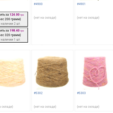
#4900
#4901
ить за
124.00
грн
(нет на складе)
(нет на складе)
вес 200 грамм)
 наличии 2 шт.
ить за
198.40
грн
вес 320 грамм)
 наличии 1 шт.
#5302
#5303
а складе)
(нет на складе)
(нет на складе)