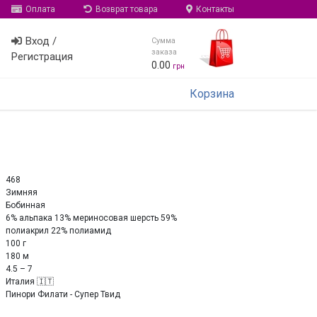
Оплата
Возврат товара
Контакты
Вход /
Сумма
заказа
Регистрация
0.00
грн
Корзина
468
Зимняя
Бобинная
6% альпака 13% мериносовая шерсть 59%
полиакрил 22% полиамид
100 г
180 м
4.5 – 7
Италия 🇮🇹
Пинори Филати - Супер Твид