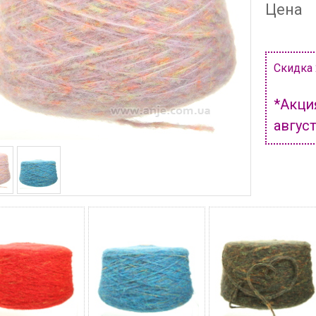
Цена
Скидка
*Акци
авгус