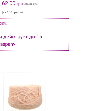
62.00
грн
78.00
грн
(за 100 грамм)
 20%
я действует до 15
таspan>