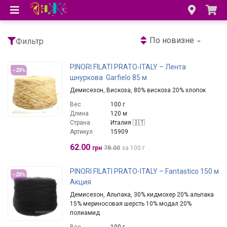
По новизне
Фильтр
PINORI FILATI PRATO-ITALY – Лента
–20
%
шнуркова Garfielo 85 м
Демисезон, Вискоза, 80% вискоза 20% хлопок
Вес
100 г
Длина
120 м
Страна
Италия 🇮🇹
Артикул
15909
62.00
грн
78.00
за 100 г
PINORI FILATI PRATO-ITALY – Fantastico 150 м
–20
%
Акция
Демисезон, Альпака, 30% кидмохер 20% альпака
15% мериносовая шерсть 10% модал 20%
полиамид