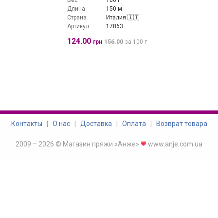
Вес
100 г
Длина
150 м
Страна
Италия 🇮🇹
Артикул
17863
124.00
грн
156.00
за 100 г
Контакты
¦
О нас
¦
Доставка
¦
Оплата
¦
Возврат товара
2009 – 2026 © Магазин пряжи «Анже»
www.anje.com.ua