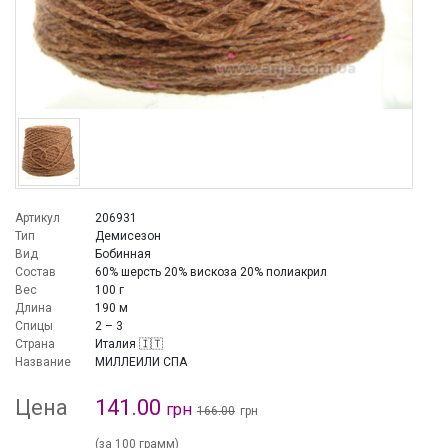
Артикул
206931
Тип
Демисезон
Вид
Бобинная
Состав
60% шерсть 20% вискоза 20% полиакрил
Вес
100 г
Длина
190 м
Спицы
2 – 3
Страна
Италия 🇮🇹
Название
МИЛЛЕИЛИ СПА
Цена
141.00
грн
166.00
грн
(за 100 грамм)