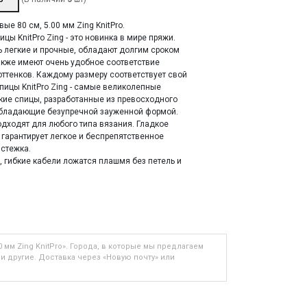
ые 80 см, 5.00 мм Zing KnitPro.
цы KnitPro Zing - это новинка в мире пряжи.
 легкие и прочные, обладают долгим сроком
акже имеют очень удобное соответствие
оттенков. Каждому размеру соответствует свой
Спицы KnitPro Zing - самые великолепные
ие спицы, разработанные из превосходного
обладающие безупречной зауженной формой.
дходят для любого типа вязания. Гладкое
гарантирует легкое и беспрепятственное
стежка.
 гибкие кабели ложатся плашмя без петель и
00 мм Zing KnitPro». Города, в которые мы предлагаем
и другие. Доставка через «Новую почту» или