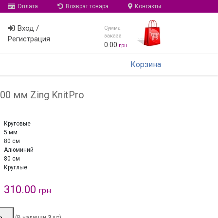
Оплата
Возврат товара
Контакты
Вход /
Сумма
заказа
Регистрация
0.00
грн
Корзина
00 мм Zing KnitPro
Круговые
5 мм
80 см
Алюминий
80 см
Круглые
310.00
грн
ь
(В наличии
3
шт)