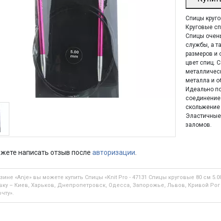
Спицы кругов
Круговые спи
Спицы очень
службы, а т
размеров и 
цвет спиц. 
металлическ
металла и 
Идеально по
соединение 
скольжение 
Эластичные,
заломов.
жете написать отзыв после
авторизации
.
зине «Anje» вы можете купить Спицы «Knit Pro - 47131 Спицы круговые 80 см 5.
вку – Киев, Харьков, Днепропетровск, Одесса, Запорожье, Львов, Кривой Рог 
чту».