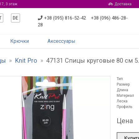
17, 3 этаж
Доставка
T
DE
+38 (095) 816-52-42
+38 (096) 486-28-
28
Крючки
Аксессуары
цы
»
Knit Pro
»
47131 Спицы круговые 80 см 5.
Тип
Размер
Длина
Материал
Леска
Профиль
Цена
Купит