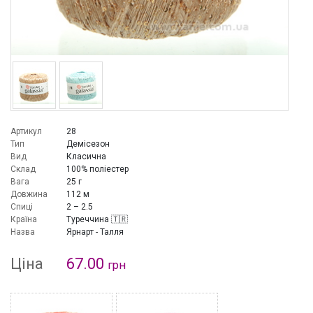
Артикул
28
Тип
Демісезон
Вид
Класична
Склад
100% поліестер
Вага
25 г
Довжина
112 м
Спиці
2 – 2.5
Країна
Туреччина 🇹🇷
Назва
Ярнарт - Талля
Ціна
67.00
грн