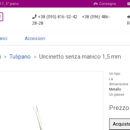
17, 3° piano
Consegna
T
+38 (095) 816-52-42
+38 (096) 486-
28-28
R
anci
Accessori
i
»
Tulipano
»
Uncinetto senza manico 1,5 mm
Un tipo
La
dimensione
Metallo
Un paese
Prezzo
Acquist