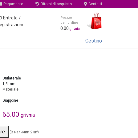
Pagamento
Ritorni di acquisto
Contatti
Entrata /
Prezzo
dell'ordine
egistrazione
0.00
grivnia
Cestino
Unilaterale
1,5 mm
Materiale
Giappone
65.00
grivnia
are
(В наличии
2
шт)