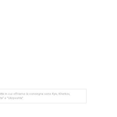
tà in cui offriamo la consegna sono Kyiv, Kharkov,
ta" o "Ukrposhta".