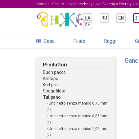
Ucraina, Kiev
M. Levoberezhnaya, via Evgeniya Sverstyuka 
UA
RU
EN
I
DE
Casa
Filato
Raggi
G
Ganc
Produttori
Buon pacco
Kartopu
Knit pro
Spagofilato
Tulipano
• Uncinetto senza manico 0,70 mm
(4)
• Uncinetto senza manico 0,85 mm
(4)
• Uncinetto senza manico 1,05 mm
(2)