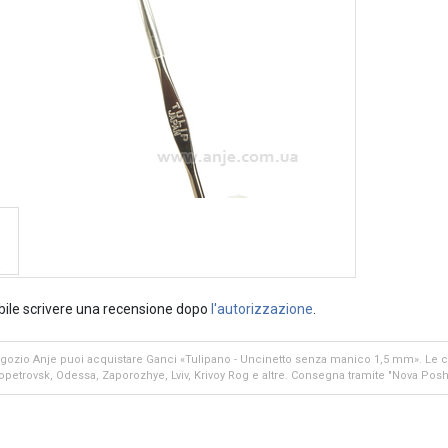
bile scrivere una recensione dopo
l'autorizzazione
.
gozio Anje puoi acquistare Ganci «Tulipano - Uncinetto senza manico 1,5 mm». Le cit
petrovsk, Odessa, Zaporozhye, Lviv, Krivoy Rog e altre. Consegna tramite "Nova Posh