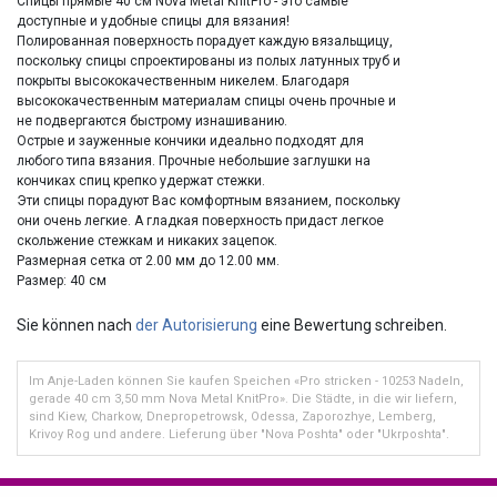
Спицы прямые 40 см Nova Metal KnitPro - это самые
доступные и удобные спицы для вязания!
Полированная поверхность порадует каждую вязальщицу,
поскольку спицы спроектированы из полых латунных труб и
покрыты высококачественным никелем. Благодаря
высококачественным материалам спицы очень прочные и
не подвергаются быстрому изнашиванию.
Острые и зауженные кончики идеально подходят для
любого типа вязания. Прочные небольшие заглушки на
кончиках спиц крепко удержат стежки.
Эти спицы порадуют Вас комфортным вязанием, поскольку
они очень легкие. А гладкая поверхность придаст легкое
скольжение стежкам и никаких зацепок.
Размерная сетка от 2.00 мм до 12.00 мм.
Размер: 40 см
Sie können nach
der Autorisierung
eine Bewertung schreiben.
Im Anje-Laden können Sie kaufen Speichen «Pro stricken - 10253 Nadeln,
gerade 40 cm 3,50 mm Nova Metal KnitPro». Die Städte, in die wir liefern,
sind Kiew, Charkow, Dnepropetrowsk, Odessa, Zaporozhye, Lemberg,
Krivoy Rog und andere. Lieferung über "Nova Poshta" oder "Ukrposhta".