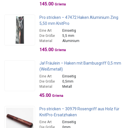
145.00
Griwna
Pro stricken – 47472 Haken Aluminium Zing
5,50 mm KnitPro
Eine Art
Einseitig
Die Größe
5,5 mm
Material
Aluminium
145.00
Griwna
Ja! Fräulein – Haken mit Bambusgriff 0,5 mm
(Weißmetall)
Eine Art
Einseitig
Die Größe
0,5mm
Material
Metall
45.00
Griwna
Pro stricken – 30979 Rosengriff aus Holz für
KnitPro-Ersatzhaken
Eine Art
Einseitig
Die Größe
0mm