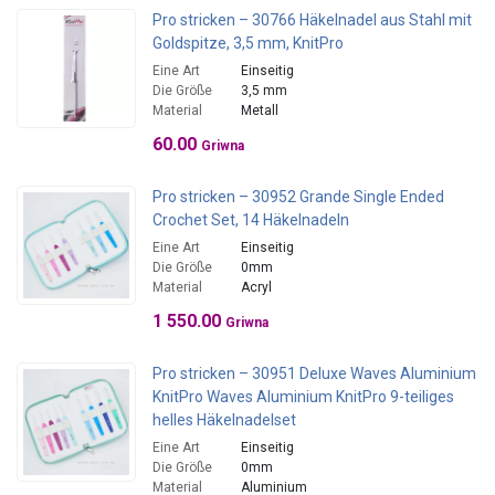
Pro stricken – 30766 Häkelnadel aus Stahl mit
Goldspitze, 3,5 mm, KnitPro
Eine Art
Einseitig
Die Größe
3,5 mm
Material
Metall
60.00
Griwna
Pro stricken – 30952 Grande Single Ended
Crochet Set, 14 Häkelnadeln
Eine Art
Einseitig
Die Größe
0mm
Material
Acryl
1 550.00
Griwna
Pro stricken – 30951 Deluxe Waves Aluminium
KnitPro Waves Aluminium KnitPro 9-teiliges
helles Häkelnadelset
Eine Art
Einseitig
Die Größe
0mm
Material
Aluminium