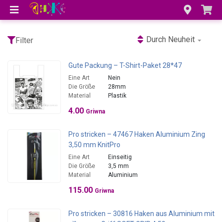
Durch Neuheit
Filter
Gute Packung – T-Shirt-Paket 28*47
Eine Art
Nein
Die Größe
28mm
Material
Plastik
4.00
Griwna
Pro stricken – 47467 Haken Aluminium Zing
3,50 mm KnitPro
Eine Art
Einseitig
Die Größe
3,5 mm
Material
Aluminium
115.00
Griwna
Pro stricken – 30816 Haken aus Aluminium mit