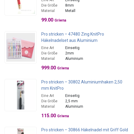
Eine Art
Einseitig
Die Größe
8mm
Material
Metall
99.00
Griwna
Pro stricken – 47480 Zing KnitPro
Häkelnadelset aus Aluminium
Eine Art
Einseitig
Die Größe
2mm
Material
Aluminium
999.00
Griwna
Pro stricken – 30802 Aluminiumhaken 2,50
mm KnitPro
Eine Art
Einseitig
Die Größe
2,5 mm
Material
Aluminium
115.00
Griwna
Pro stricken – 30866 Häkelnadel mit Griff Gold