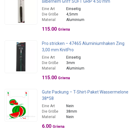
silbernem Griff SOFT GRIP 4.50 mm
Eine Art
Einseitig
Die Größe
4,5mm
Material
Aluminium
115.00
Griwna
Pro stricken – 47465 Aluminiumhaken Zing
3,00 mm KnitPro
Eine Art
Einseitig
Die Größe
3mm
Material
Aluminium
115.00
Griwna
Gute Packung – T-Shirt-Paket Wassermelone
38*58
Eine Art
Nein
Die Größe
38mm
Material
Nein
6.00
Griwna