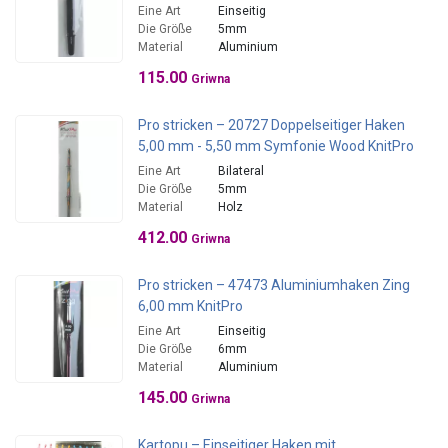
Eine Art
Einseitig
Die Größe
5mm
Material
Aluminium
115.00
Griwna
Pro stricken – 20727 Doppelseitiger Haken
5,00 mm - 5,50 mm Symfonie Wood KnitPro
Eine Art
Bilateral
Die Größe
5mm
Material
Holz
412.00
Griwna
Pro stricken – 47473 Aluminiumhaken Zing
6,00 mm KnitPro
Eine Art
Einseitig
Die Größe
6mm
Material
Aluminium
145.00
Griwna
Kartopu – Einseitiger Haken mit