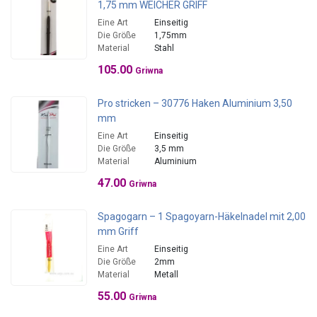
1,75 mm WEICHER GRIFF
Eine Art
Einseitig
Die Größe
1,75mm
Material
Stahl
105.00
Griwna
Pro stricken – 30776 Haken Aluminium 3,50
mm
Eine Art
Einseitig
Die Größe
3,5 mm
Material
Aluminium
47.00
Griwna
Spagogarn – 1 Spagoyarn-Häkelnadel mit 2,00
mm Griff
Eine Art
Einseitig
Die Größe
2mm
Material
Metall
55.00
Griwna