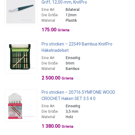
Griff, 12,00 mm, KnitPro
Eine Art
Bilateral
Die Größe
12mm
Material
Plastik
175.00
Griwna
Pro stricken – 22549 Bambus KnitPro
Häkelnadelset
Eine Art
Einseitig
Die Größe
0mm
Material
Bambus
2 500.00
Griwna
Pro stricken – 20716 SYMFONIE WOOD
CROCHET Haken SET 3.5 4.0
Eine Art
Einseitig
Die Größe
3,5 mm
Material
Holz
1 380.00
Griwna