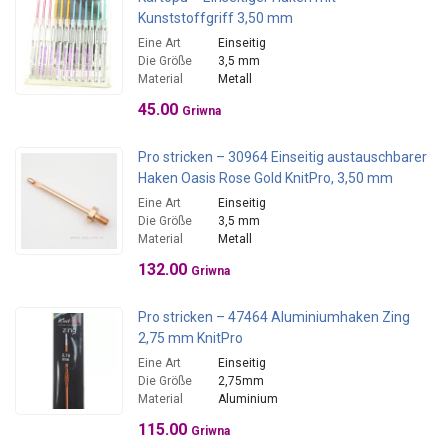
Kunststoffgriff 3,50 mm
Eine Art
Einseitig
Die Größe
3,5 mm
Material
Metall
45.00
Griwna
Pro stricken – 30964 Einseitig austauschbarer
Haken Oasis Rose Gold KnitPro, 3,50 mm
Eine Art
Einseitig
Die Größe
3,5 mm
Material
Metall
132.00
Griwna
Pro stricken – 47464 Aluminiumhaken Zing
2,75 mm KnitPro
Eine Art
Einseitig
Die Größe
2,75mm
Material
Aluminium
115.00
Griwna