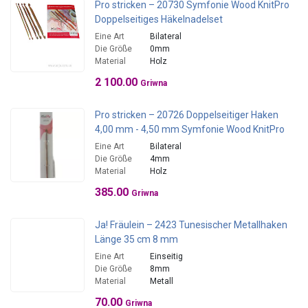
Pro stricken – 20730 Symfonie Wood KnitPro
Doppelseitiges Häkelnadelset
Eine Art
Bilateral
Die Größe
0mm
Material
Holz
2 100.00
Griwna
Pro stricken – 20726 Doppelseitiger Haken
4,00 mm - 4,50 mm Symfonie Wood KnitPro
Eine Art
Bilateral
Die Größe
4mm
Material
Holz
385.00
Griwna
Ja! Fräulein – 2423 Tunesischer Metallhaken
Länge 35 cm 8 mm
Eine Art
Einseitig
Die Größe
8mm
Material
Metall
70.00
Griwna