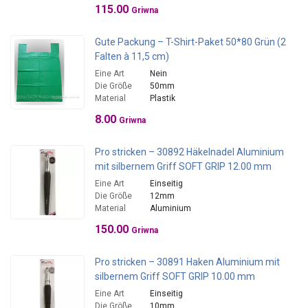
115.00
Griwna
Gute Packung – T-Shirt-Paket 50*80 Grün (2
Falten à 11,5 cm)
Eine Art
Nein
Die Größe
50mm
Material
Plastik
8.00
Griwna
Pro stricken – 30892 Häkelnadel Aluminium
mit silbernem Griff SOFT GRIP 12.00 mm
Eine Art
Einseitig
Die Größe
12mm
Material
Aluminium
150.00
Griwna
Pro stricken – 30891 Haken Aluminium mit
silbernem Griff SOFT GRIP 10.00 mm
Eine Art
Einseitig
Die Größe
10mm