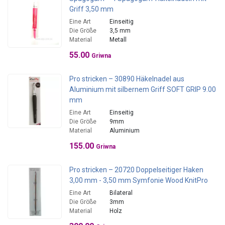
Griff 3,50 mm
Eine Art
Einseitig
Die Größe
3,5 mm
Material
Metall
55.00
Griwna
Pro stricken – 30890 Häkelnadel aus
Aluminium mit silbernem Griff SOFT GRIP 9.00
mm
Eine Art
Einseitig
Die Größe
9mm
Material
Aluminium
155.00
Griwna
Pro stricken – 20720 Doppelseitiger Haken
3,00 mm - 3,50 mm Symfonie Wood KnitPro
Eine Art
Bilateral
Die Größe
3mm
Material
Holz