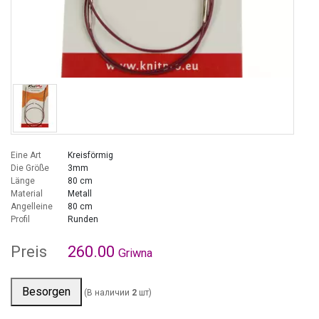
Eine Art
Kreisförmig
Die Größe
3mm
Länge
80 cm
Material
Metall
Angelleine
80 cm
Profil
Runden
Preis
260.00
Griwna
Besorgen
(В наличии
2
шт)