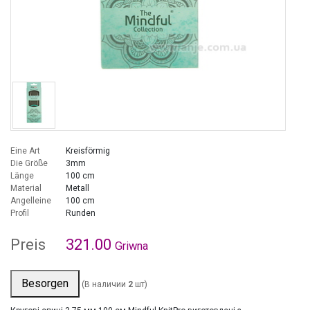
Eine Art
Kreisförmig
Die Größe
3mm
Länge
100 cm
Material
Metall
Angelleine
100 cm
Profil
Runden
Preis
321.00
Griwna
Besorgen
(В наличии
2
шт)