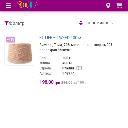
По новизне
Фильтр
FIL LIFE – TWEED 400 м
–15
%
Зимняя, Твид, 70% мериносовая шерсть 22%
полиакрил 8%шёлк
Вес
100 г
Длина
400 м
Страна
Италия 🇮🇹
Артикул
148974
198.00
грн
234.00
за 100 г