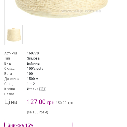
Артикул
160770
Тип
Зимова
Вид
Бобінна
Склад
100% seta
Вага
100 г
Довжина
1500 м
Спиці
1 – 2
Країна
Италия 🇮🇹
Назва
Ціна
127.00
грн
150.00
грн
(за 100 грам)
Знижка 15%