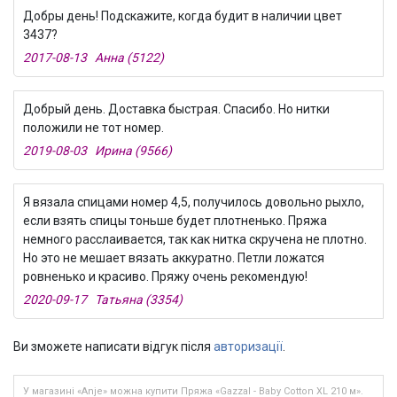
Добры день! Подскажите, когда будит в наличии цвет
3437?
2017-08-13 Анна (5122)
Добрый день. Доставка быстрая. Спасибо. Но нитки
положили не тот номер.
2019-08-03 Ирина (9566)
Я вязала спицами номер 4,5, получилось довольно рыхло,
если взять спицы тоньше будет плотненько. Пряжа
немного расслаивается, так как нитка скручена не плотно.
Но это не мешает вязать аккуратно. Петли ложатся
ровненько и красиво. Пряжу очень рекомендую!
2020-09-17 Татьяна (3354)
Ви зможете написати відгук після
авторизації
.
У магазині «Anje» можна купити Пряжа «Gazzal - Baby Cotton XL 210 м».