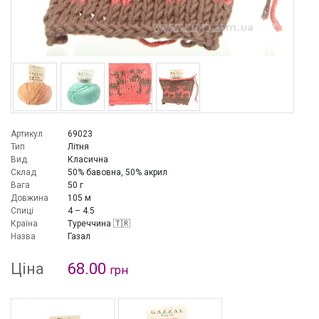
Артикул
69023
Тип
Літня
Вид
Класична
Склад
50% бавовна, 50% акрил
Вага
50 г
Довжина
105 м
Спиці
4 – 4.5
Країна
Туреччина 🇹🇷
Назва
Газал
Ціна
68.00
грн