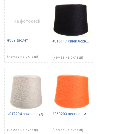
На фотосесії
#009 фіолет
#016117 синій чорнильний
(немає на складі)
(немає на складі)
#017294 рожева пудра
#060203 неонова морква
(немає на складі)
(немає на складі)