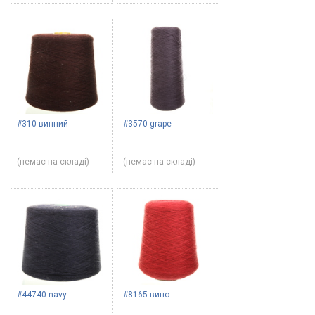
#310 винний
#3570 grape
(немає на складі)
(немає на складі)
#44740 navy
#8165 вино