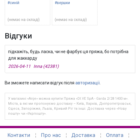
#синій
#вершки
(немає на складі)
(немає на складі)
Відгуки
підкажіть, будь ласка, чи не фарбує ця пряжа, бо потрібна
для жаккарду
2026-04-11 Inna (42381)
Ви зможете написати відгук після
авторизації
.
У магазині «Anje» можна купити Пряжа «DI.VE SpA - Garda 2/28 1400 м».
Міста, в які ми пропонуємо доставку – Київ, Харків, Дніпропетровськ,
Одеса, Запоріжжя, Львів, Кривий Ріг та інші. Доставка через «Нову
пошту» чи «Укрпошту».
Контакти
¦
Про нас
¦
Доставка
¦
Оплата
¦