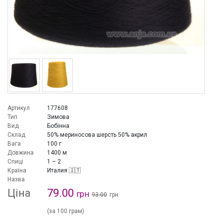
Артикул
177608
Тип
Зимова
Вид
Бобінна
Склад
50% мериносова шерсть 50% акрил
Вага
100 г
Довжина
1400 м
Спиці
1 – 2
Країна
Италия 🇮🇹
Назва
Ціна
79.00
грн
93.00
грн
(за 100 грам)