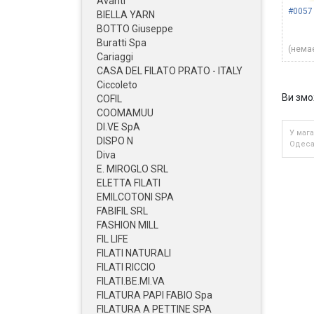
Avanti
#0057 
BIELLA YARN
BOTTO Giuseppe
Buratti Spa
(немає
Cariaggi
CASA DEL FILATO PRATO - ITALY
Ciccoleto
Ви змо
COFIL
COOMAMUU
DI.VE SpA
У мага
DISPO N
Одеса,
Diva
E. MIROGLO SRL
ELETTA FILATI
EMILCOTONI SPA
FABIFIL SRL
FASHION MILL
FIL LIFE
FILATI NATURALI
FILATI RICCIO
FILATI.BE.MI.VA
FILATURA PAPI FABIO Spa
FILATURA A PETTINE SPA