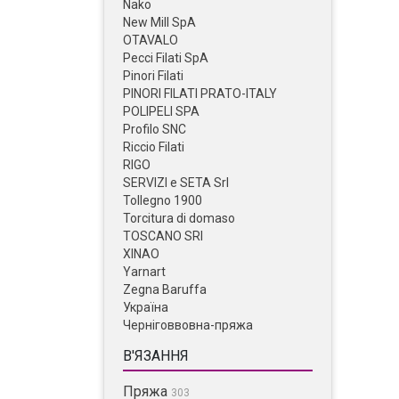
Nako
New Mill SpA
OTAVALO
Pecci Filati SpA
Pinori Filati
PINORI FILATI PRATO-ITALY
POLIPELI SPA
Profilo SNC
Riccio Filati
RIGO
SERVIZI e SETA Srl
Tollegno 1900
Torcitura di domaso
TOSCANO SRI
XINAO
Yarnart
Zegna Baruffa
Україна
Черніговвовна-пряжа
В'ЯЗАННЯ
Пряжа
303