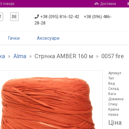
 3 поверх
Доставка
T
DE
+38 (095) 816-52-42
+38 (096) 486-
28-28
Гачки
Аксесуари
жа
»
Alma
»
Стрічка AMBER 160 м
»
0057 fire
Артикул
Тип
Вид
Склад
Вага
Довжина
Спиці
Країна
Назва
Ціна