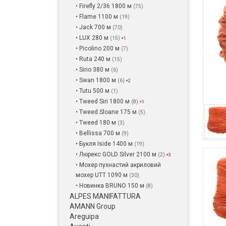
• Firefly 2/36 1800 м
(75)
• Flame 1100 м
(19)
• Jack 700 м
(70)
• LUX 280 м
(15)
+1
• Picolino 200 м
(7)
• Ruta 240 м
(15)
• Sirio 380 м
(6)
• Swan 1800 м
(6)
+2
• Tutu 500 м
(1)
• Tweed Siri 1800 м
(8)
+1
• Tweed Sloane 175 м
(5)
• Tweed 180 м
(3)
• Bellissa 700 м
(9)
• Букля Iside 1400 м
(19)
• Люрекс GOLD Silver 2100 м
(2)
+3
• Мохер пухнастий акриловий
мохер UTT 1090 м
(30)
• Новинка BRUNO 150 м
(8)
ALPES MANIFATTURA
AMANN Group
Areguipa