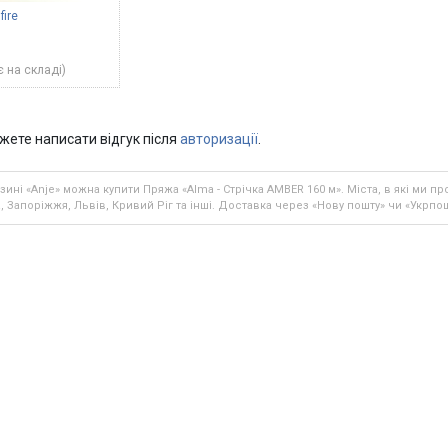
fire
 на складі)
жете написати відгук після
авторизації
.
зині «Anje» можна купити Пряжа «Alma - Стрічка AMBER 160 м». Міста, в які ми 
 Запоріжжя, Львів, Кривий Ріг та інші. Доставка через «Нову пошту» чи «Укрпош