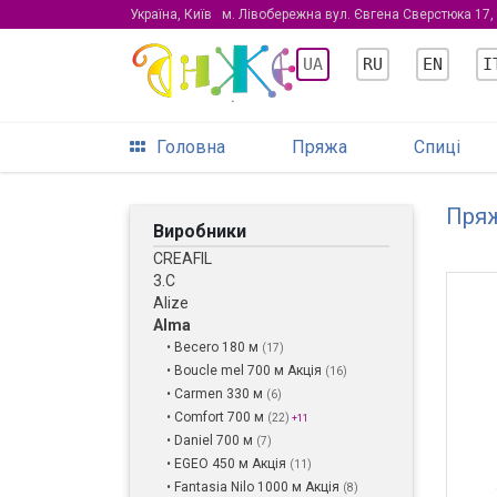
Україна, Київ
м. Лівобережна вул. Євгена Сверстюка 17,
UA
RU
EN
I
Головна
Пряжа
Спиці
Пря
Виробники
CREAFIL
3.С
Alize
Alma
• Becero 180 м
(17)
• Boucle mel 700 м Акція
(16)
• Carmen 330 м
(6)
• Comfort 700 м
(22)
+11
• Daniel 700 м
(7)
• EGEO 450 м Акція
(11)
• Fantasia Nilo 1000 м Акція
(8)