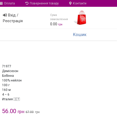
Оплата
Повернення товару
Контакти
Вхід /
Сума
замовлення
Реєстрація
0.00
грн
Кошик
71977
Демісезон
Бобінна
100% нейлон
100 г
160 м
4 – 6
Италия 🇮🇹
56.00
грн
67.00
грн