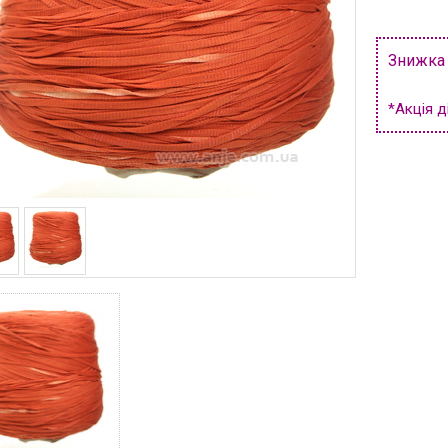
Знижка
*Акція д