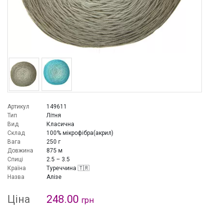
Артикул
149611
Тип
Літня
Вид
Класична
Склад
100% мікрофібра(акрил)
Вага
250 г
Довжина
875 м
Спиці
2.5 – 3.5
Країна
Туреччина 🇹🇷
Назва
Алізе
Ціна
248.00
грн