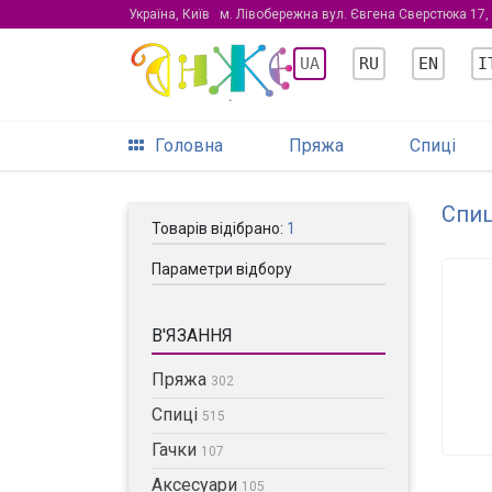
Україна, Київ
м. Лівобережна вул. Євгена Сверстюка 17,
UA
RU
EN
I
Головна
Пряжа
Спиці
Спиц
Товарів відібрано:
1
Параметри відбору
В'ЯЗАННЯ
Пряжа
302
Спиці
515
Гачки
107
Аксесуари
105