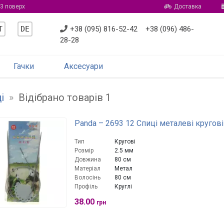
 3 поверх
Доставка
T
DE
+38 (095) 816-52-42
+38 (096) 486-
28-28
Гачки
Аксесуари
і
»
Відібрано товарів 1
Panda – 2693 12 Спиці металеві кругові
Тип
Кругові
Розмір
2.5 мм
Довжина
80 см
Матеріал
Метал
Волосінь
80 см
Профіль
Круглі
38.00
грн