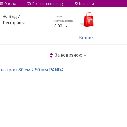
Оплата
Повернення товару
Контакти
Вхід /
Сума
замовлення
Реєстрація
0.00
грн
Кошик
За новизною
 на тросі 80 см 2.50 мм PANDA