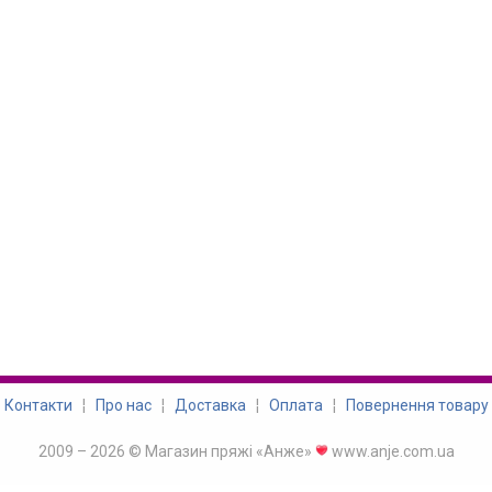
Контакти
¦
Про нас
¦
Доставка
¦
Оплата
¦
Повернення товару
2009 – 2026 © Магазин пряжі «Анже»
www.anje.com.ua