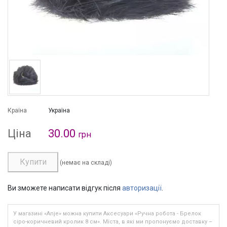
Країна
Україна
Ціна
30.00
грн
Купити
(немає на складі)
Ви зможете написати відгук після
авторизації
.
У магазині «Anje» можна купити Аксесуари «Ручна робота - Брелок
сіро-коричневий кролик 8 см». Міста, в які ми пропонуємо доставку –