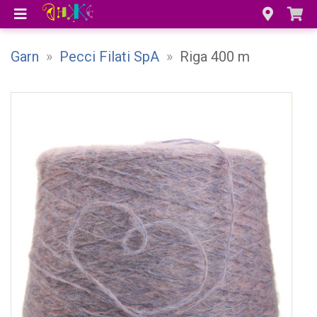
Garn
»
Pecci Filati SpA
»
Riga 400 m