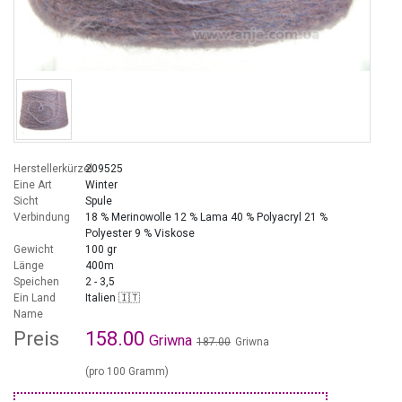
Herstellerkürzel
209525
Eine Art
Winter
Sicht
Spule
Verbindung
18 % Merinowolle 12 % Lama 40 % Polyacryl 21 %
Polyester 9 % Viskose
Gewicht
100 gr
Länge
400m
Speichen
2 - 3,5
Ein Land
Italien 🇮🇹
Name
Preis
158.00
Griwna
187.00
Griwna
(pro 100 Gramm)