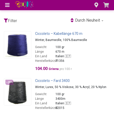
Durch Neuheit
Filter
Ciccoleto – Kabellänge 670 m
Winter, Baumwolle, 100% Baumwolle
Gewicht
100 gr
Länge
670 m
Ein Land
Italien 🇮🇹
Herstellerkürzel
71356
104.00
Griwna
pro 100 r
Ciccoleto – Fard 3400
–20
%
Winter, Lurex, 50 % Viskose, 30 % Acryl, 20 % Nylon
Gewicht
100 gr
Länge
3400m
Ein Land
Italien 🇮🇹
Herstellerkürzel
52015