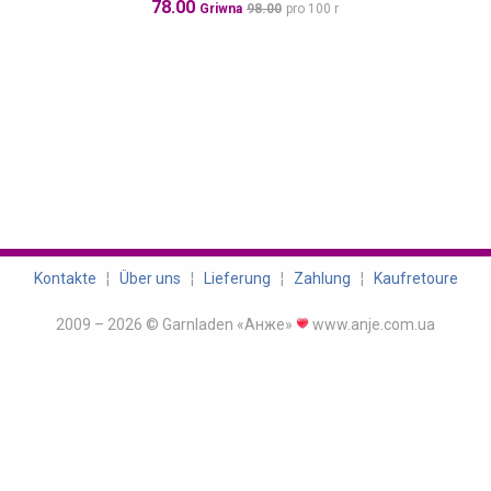
78.00
Griwna
98.00
pro 100 r
Kontakte
¦
Über uns
¦
Lieferung
¦
Zahlung
¦
Kaufretoure
2009 – 2026 © Garnladen «Анже»
www.anje.com.ua