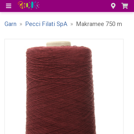
Garn
»
Pecci Filati SpA
»
Makramee 750 m