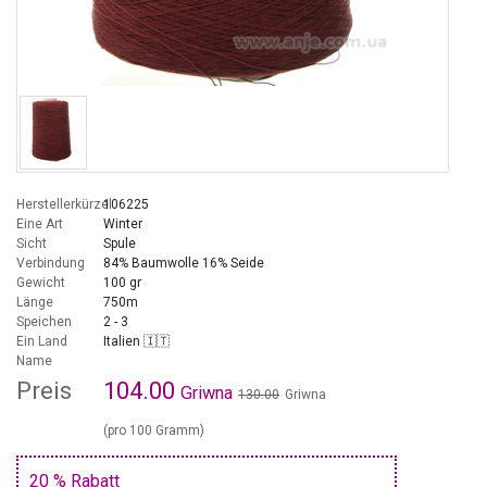
Herstellerkürzel
106225
Eine Art
Winter
Sicht
Spule
Verbindung
84% Baumwolle 16% Seide
Gewicht
100 gr
Länge
750m
Speichen
2 - 3
Ein Land
Italien 🇮🇹
Name
Preis
104.00
Griwna
130.00
Griwna
(pro 100 Gramm)
20 % Rabatt