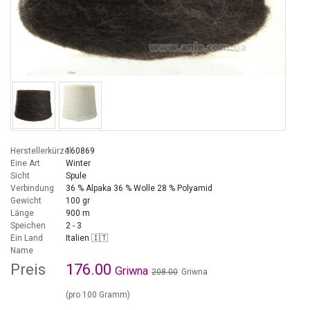
Herstellerkürzel
160869
Eine Art
Winter
Sicht
Spule
Verbindung
36 % Alpaka 36 % Wolle 28 % Polyamid
Gewicht
100 gr
Länge
900 m
Speichen
2 - 3
Ein Land
Italien 🇮🇹
Name
Preis
176.00
Griwna
208.00
Griwna
(pro 100 Gramm)