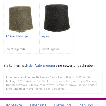
#Oliven-Melange
#grau
(nicht lagernd)
(nicht lagernd)
Sie können nach
der Autorisierung
eine Bewertung schreiben.
Im Anje-Laden können Sie kaufen Garn «Pecci Filati SpA - Wohlfühl-
Melange 900 m Aktion». Die Städte, in die wir liefern, sind Kiew, Charkow,
Dnepropetrowsk, Odessa, Zaporozhye, Lemberg, Krivoy Rog und andere.
Lieferung über "Nova Poshta" oder "Ukrposhta".
Kontakte
¦
Über uns
¦
Lieferung
¦
Zahlung
¦