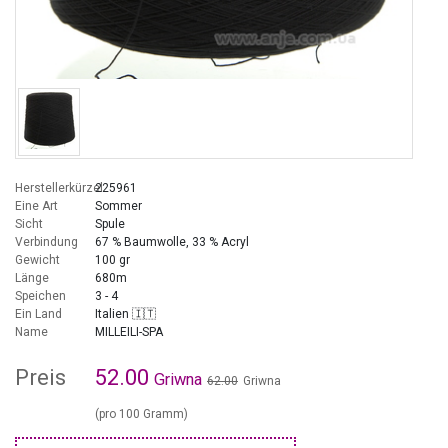
Herstellerkürzel
225961
Eine Art
Sommer
Sicht
Spule
Verbindung
67 % Baumwolle, 33 % Acryl
Gewicht
100 gr
Länge
680m
Speichen
3 - 4
Ein Land
Italien 🇮🇹
Name
MILLEILI-SPA
Preis
52.00
Griwna
62.00
Griwna
(pro 100 Gramm)