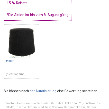
15 % Rabatt
*Die Aktion ist bis zum 8. August gültig.
#5005
(nicht lagernd)
Sie können nach
der Autorisierung
eine Bewertung schreiben.
Im Anje-Laden können Sie kaufen Garn «MILLEFILI SPA - Yoyo 680 m». Die
Städte, in die wir liefern, sind Kiew, Charkow, Dnepropetrowsk, Odessa,