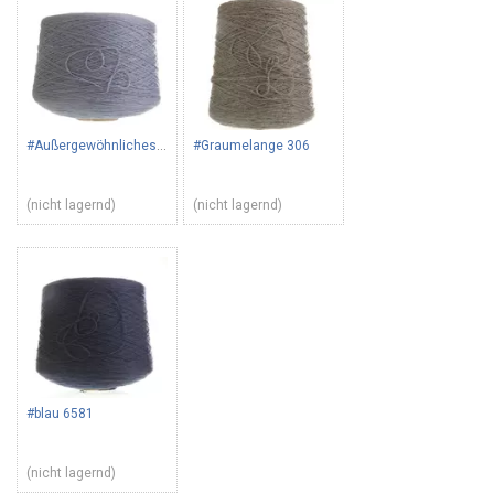
#Außergewöhnliches Blau 3375
#Graumelange 306
(nicht lagernd)
(nicht lagernd)
#blau 6581
(nicht lagernd)