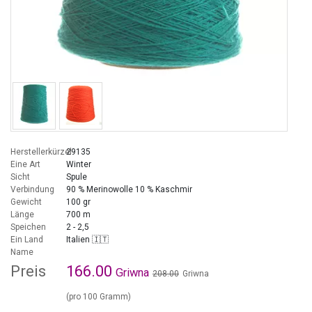
Herstellerkürzel
29135
Eine Art
Winter
Sicht
Spule
Verbindung
90 % Merinowolle 10 % Kaschmir
Gewicht
100 gr
Länge
700 m
Speichen
2 - 2,5
Ein Land
Italien 🇮🇹
Name
Preis
166.00
Griwna
208.00
Griwna
(pro 100 Gramm)