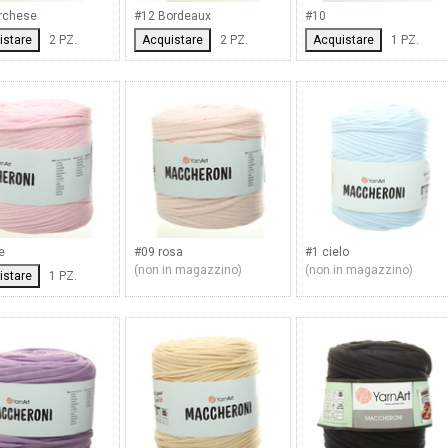
rchese
#12 Bordeaux
#10
istare
2 PZ.
Acquistare
2 PZ.
Acquistare
1 PZ.
e
#09 rosa
#1 cielo
(non in magazzino)
(non in magazzino)
istare
1 PZ.