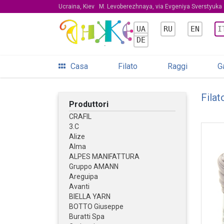
Ucraina, Kiev
M. Levoberezhnaya, via Evgeniya Sverstyuka 
UA
RU
EN
I
DE
Casa
Filato
Raggi
G
Filat
Produttori
CRAFIL
3.C
Alize
Alma
ALPES MANIFATTURA
Gruppo AMANN
Areguipa
Avanti
BIELLA YARN
BOTTO Giuseppe
Buratti Spa