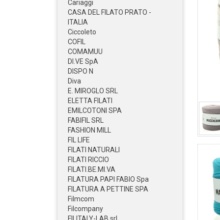
Cariaggi
CASA DEL FILATO PRATO -
ITALIA
Ciccoleto
COFIL
COMAMUU
DI.VE SpA
DISPO N
Diva
E. MIROGLO SRL
ELETTA FILATI
EMILCOTONI SPA
FABIFIL SRL
FASHION MILL
FIL LIFE
FILATI NATURALI
FILATI RICCIO
FILATI.BE.MI.VA
FILATURA PAPI FABIO Spa
FILATURA A PETTINE SPA
Filmcom
Filcompany
FILITALY-LAB srl