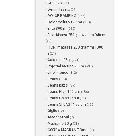
• Creativo
(381)
• Denim lavato
(37)
• DOLCE BAMBINO
(222)
• Dolce velluto 120 mt
(218)
• Elite 300 m
(250)
• Fiori Alpaca 250 g dovzhina 940 m
(42)
• FIORI matassa 250 grammi 1000
m
(21)
• Galassia 25 g
(271)
• Imperial Merino 200m
(535)
• Lino intenso
(342)
• Jeans
(613)
• Jeans pazzi
(35)
• Jeans Plus 160 cm
(186)
• Jeans Colori Tenui
(75)
• Jeans SPLASH 160 cm
(155)
• Giglio
(12)
• Maccheroni
(7)
• Macramè 90 g
(38)
• CORDA MACRAME 3mm
(9)