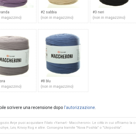
avanda
#2 sabbia
#3 neri
n magazzino)
(non in magazzino)
(non in magazzino)
tora
#8 blu
n magazzino)
(non in magazzino)
bile scrivere una recensione dopo
l'autorizzazione
.
gozio Anje puoi acquistare Filato «Yarnart - Maccheroni». Le città in cui offriamo l
zhye, Lviv, Krivoy Rog e altre. Consegna tramite "Nova Poshta" o "Ukrposhta".