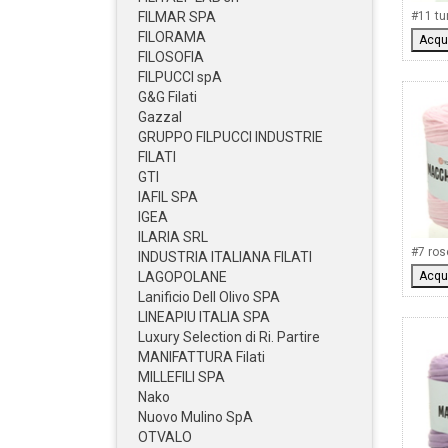
FILMAR SPA
#11 tu
FILORAMA
Acqu
FILOSOFIA
FILPUCCI spA
G&G Filati
Gazzal
GRUPPO FILPUCCI INDUSTRIE
FILATI
GTI
IAFIL SPA
IGEA
ILARIA SRL
#7 ros
INDUSTRIA ITALIANA FILATI
LAGOPOLANE
Acqu
Lanificio Dell Olivo SPA
LINEAPIU ITALIA SPA
Luxury Selection di Ri. Partire
MANIFATTURA Filati
MILLEFILI SPA
Nako
Nuovo Mulino SpA
OTVALO