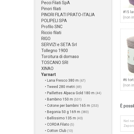
Pecci Filati SpA
Pinori filati
#15 l
PINORI FILATI PRATO-ITALIA
(non i
POLIPELI SPA
Profilo SNC
Riccio filati
RIGO
SERVIZI e SETA Srl
Tollegno 1900
Torcitura di domaso
TOSCANO SRI
XINAO
Yarnart
#6 tor
• Lana Fresco 380 m
(67)
(non i
• Tweed 280 metri
(69)
• Paillettes Alpaca Gold 180 m
(44)
• Bambino 150 m
(531)
• Cotone per bambini 165 m
È possi
(253)
• Begonia 50 g 169 m
(383)
• Bellissimo 135 m
(40)
Nel ne
• CORDA Filato
(5)
Zaporo
• Cotton Club
(13)