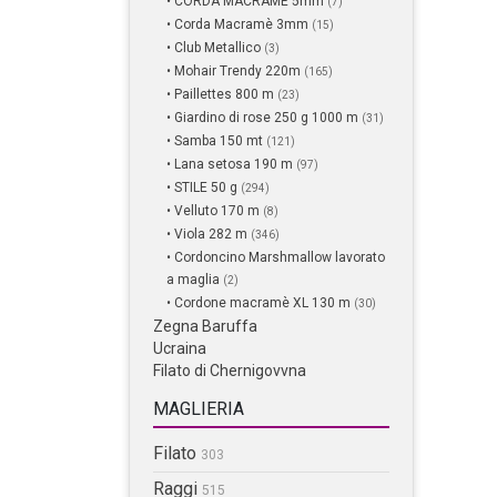
• CORDA MACRAME 5mm
(7)
• Corda Macramè 3mm
(15)
• Club Metallico
(3)
• Mohair Trendy 220m
(165)
• Paillettes 800 m
(23)
• Giardino di rose 250 g 1000 m
(31)
• Samba 150 mt
(121)
• Lana setosa 190 m
(97)
• STILE 50 g
(294)
• Velluto 170 m
(8)
• Viola 282 m
(346)
• Cordoncino Marshmallow lavorato
a maglia
(2)
• Cordone macramè XL 130 m
(30)
Zegna Baruffa
Ucraina
Filato di Chernigovvna
MAGLIERIA
Filato
303
Raggi
515