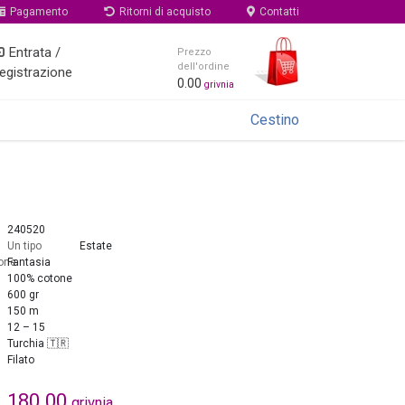
Pagamento
Ritorni di acquisto
Contatti
Entrata /
Prezzo
dell'ordine
egistrazione
0.00
grivnia
Cestino
240520
Un tipo
Estate
one
Fantasia
100% cotone
600 gr
150 m
12 – 15
Turchia 🇹🇷
Filato
180.00
grivnia