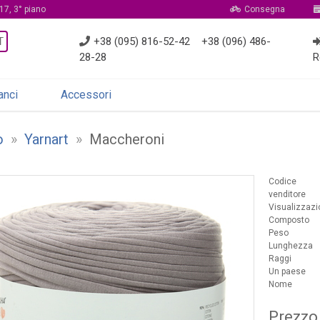
17, 3° piano
Consegna
T
+38 (095) 816-52-42
+38 (096) 486-
28-28
R
anci
Accessori
o
»
Yarnart
»
Maccheroni
Codice
venditore
Visualizzazi
Composto
Peso
Lunghezza
Raggi
Un paese
Nome
Prezzo