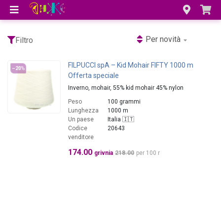
Per novità
Filtro
FILPUCCI spA – Kid Mohair FIFTY 1000 m
–20
%
Offerta speciale
Inverno, mohair, 55% kid mohair 45% nylon
Peso
100 grammi
Lunghezza
1000 m
Un paese
Italia 🇮🇹
Codice
20643
venditore
174.00
grivnia
218.00
per 100 r