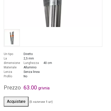
Un tipo
Diretto
La
2,5 mm
dimensione
Lunghezza
40 cm
Materiale
Alluminio
Lenza
Senza linea
Profilo
No
Prezzo
63.00
grivnia
Acquistare
(В наличии
1
шт)