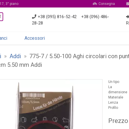
17, 3° piano
Consegna
T
+38 (095) 816-52-42
+38 (096) 486-
28-28
R
anci
Accessori
i
»
Addi
»
775-7 / 5.50-100 Aghi circolari con punta
cm 5.50 mm Addi
Un tipo
La
dimensione
Materiale
Lenza
Profilo
Prezzo