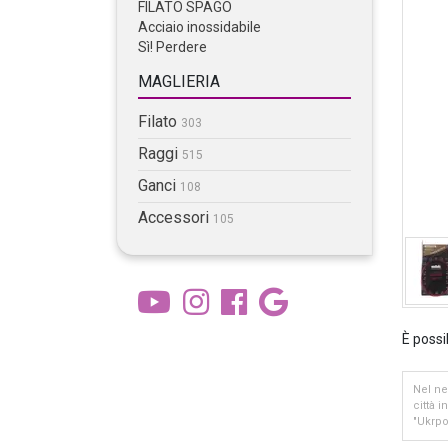
FILATO SPAGO
Acciaio inossidabile
Sì! Perdere
MAGLIERIA
Filato
303
Raggi
515
Ganci
108
Accessori
105
È possi
Nel ne
città 
"Ukrpo