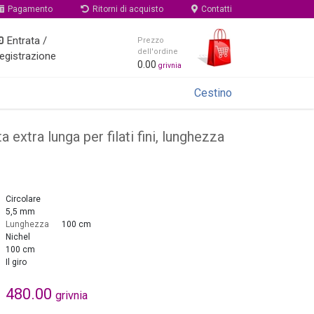
Pagamento
Ritorni di acquisto
Contatti
Entrata /
Prezzo
dell'ordine
egistrazione
0.00
grivnia
Cestino
 extra lunga per filati fini, lunghezza
Circolare
5,5 mm
Lunghezza
100 cm
Nichel
100 cm
Il giro
480.00
grivnia