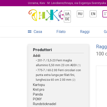
Ucraina, Kiev
M. Levoberezhnaya, via Evgeniya Sverstyuka 
UA
RU
EN
I
DE
Casa
Filato
Raggi
G
Ragg
Produttori
100 
Addi
• 201-7 / 5,5-23 Ferri maglia
alluminio 5,50 mm 23 cm ADDI
(1)
• 775-7 / 60-2.00 Ferri circolari con
punta extra lunga per filati fini,
lunghezza 60 cm 2.00 mm
(2)
Kartopu
Knit pro
Panda
PONY
Rundsticknadel