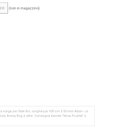
are
(non in magazzino)
ra lunga per filati fini, lunghezza 100 cm 5.50 mm Addi». Le
viv, Krivoy Rog e altre. Consegna tramite "Nova Poshta" o