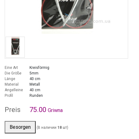
Eine Art
Kreisförmig
Die Größe
5mm
Länge
40 cm
Material
Metall
Angelleine
40 cm
Profil
Runden
Preis
75.00
Griwna
Besorgen
(В наличии
18
шт)