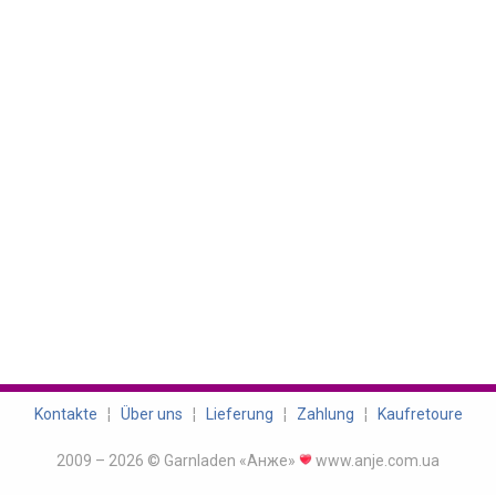
Kontakte
¦
Über uns
¦
Lieferung
¦
Zahlung
¦
Kaufretoure
2009 – 2026 © Garnladen «Анже»
www.anje.com.ua