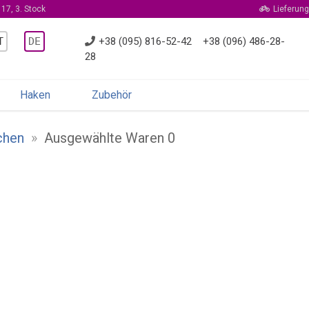
17, 3. Stock
Lieferung
T
DE
+38 (095) 816-52-42
+38 (096) 486-28-
28
Haken
Zubehör
chen
»
Ausgewählte Waren 0