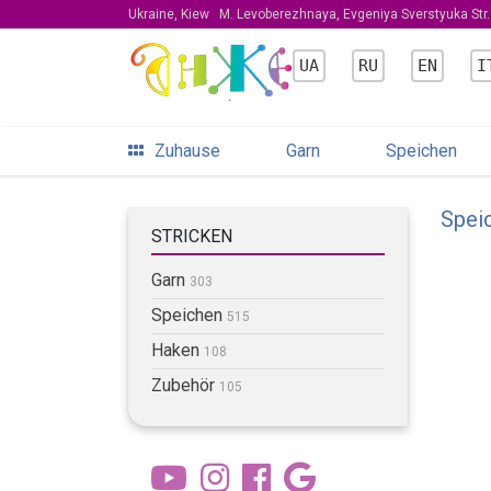
Ukraine, Kiew
M. Levoberezhnaya, Evgeniya Sverstyuka Str. 
UA
RU
EN
I
Zuhause
Garn
Speichen
Spei
STRICKEN
Garn
303
Speichen
515
Haken
108
Zubehör
105