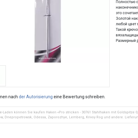
Полностью с
наконечнико
это сочетае
Золотой на
любой цвет 
Такой крюч
вязальщицы
Размерный р
nnen nach
der Autorisierung
eine Bewertung schreiben.
e-Laden können Sie kaufen Haken «Pro stricken - 30761 Stahlhaken mit Goldspitze 0,50
w, Dnepropetrowsk, Odessa, Zaporozhye, Lemberg, Krivoy Rog und andere. Lieferun