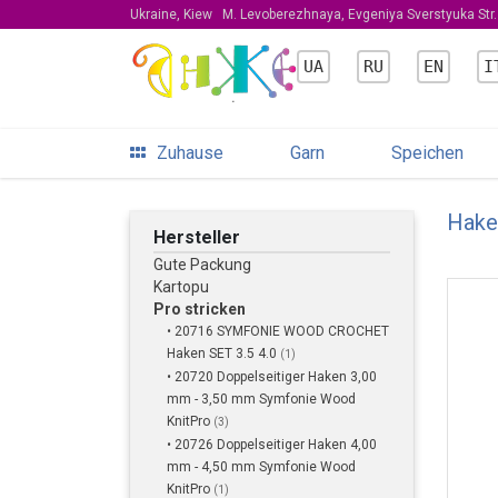
Ukraine, Kiew
M. Levoberezhnaya, Evgeniya Sverstyuka Str. 
UA
RU
EN
I
Zuhause
Garn
Speichen
Hake
Hersteller
Gute Packung
Kartopu
Pro stricken
• 20716 SYMFONIE WOOD CROCHET
Haken SET 3.5 4.0
(1)
• 20720 Doppelseitiger Haken 3,00
mm - 3,50 mm Symfonie Wood
KnitPro
(3)
• 20726 Doppelseitiger Haken 4,00
mm - 4,50 mm Symfonie Wood
KnitPro
(1)