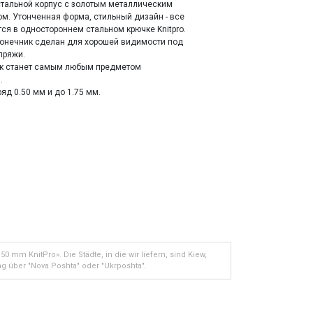
тальной корпус с золотым металлическим
м. Утонченная форма, стильный дизайн - все
тся в одностороннем стальном крючке Knitpro.
конечник сделан для хорошей видимости под
пряжи.
ок станет самым любым предметом
.
яд 0.50 мм и до 1.75 мм.
 mm KnitPro». Die Städte, in die wir liefern, sind Kiew,
g über "Nova Poshta" oder "Ukrposhta".