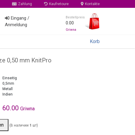
Zahlung
Kaufretoure
Kontakte
Eingang /
Bestellpreis
0.00
Anmeldung
Griwna
Korb
tze 0,50 mm KnitPro
Einseitig
0,5mm
Metall
Indien
60.00
Griwna
en
(В наличии
1
шт)