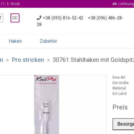
17, 3. Stock
Lieferung
T
DE
+38 (095) 816-52-42
+38 (096) 486-28-
28
Haken
Zubehör
n
»
Pro stricken
»
30761 Stahlhaken mit Goldspi
Eine Art
Die Größe
Material
Ein Land
Preis
Besorg