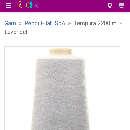
Garn
»
Pecci Filati SpA
»
Tempura 2200 m
»
Lavendel