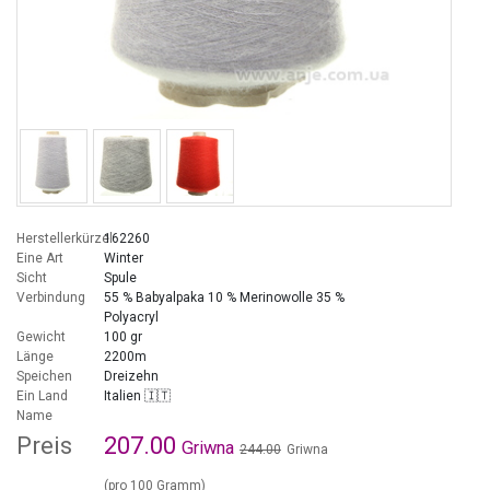
Herstellerkürzel
162260
Eine Art
Winter
Sicht
Spule
Verbindung
55 % Babyalpaka 10 % Merinowolle 35 %
Polyacryl
Gewicht
100 gr
Länge
2200m
Speichen
Dreizehn
Ein Land
Italien 🇮🇹
Name
Preis
207.00
Griwna
244.00
Griwna
(pro 100 Gramm)