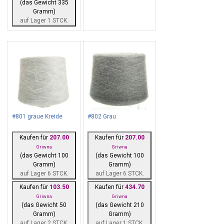
(das Gewicht 335
Gramm)
auf Lager 1 STCK.
#801 graue Kreide
#802 Grau
Kaufen für
207.00
Kaufen für
207.00
Griwna
Griwna
(das Gewicht 100
(das Gewicht 100
Gramm)
Gramm)
auf Lager 6 STCK.
auf Lager 6 STCK.
Kaufen für
103.50
Kaufen für
434.70
Griwna
Griwna
(das Gewicht 50
(das Gewicht 210
Gramm)
Gramm)
auf Lager 2 STCK.
auf Lager 1 STCK.