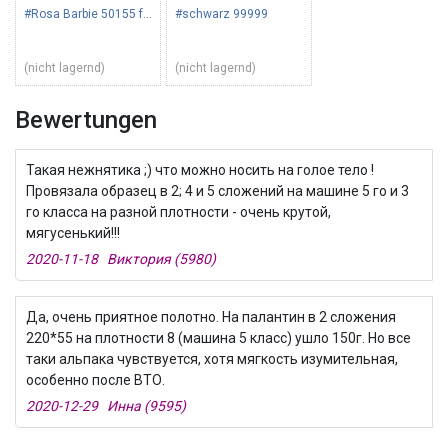
#Rosa Barbie 50155 fuchsia
#schwarz 99999
(nicht lagernd)
(nicht lagernd)
Bewertungen
Такая нежнятика ;) что можно носить на голое тело !
Провязала образец в 2; 4 и 5 сложений на машине 5 го и 3
го класса на разной плотности - очень крутой,
мягусенький!!!
2020-11-18 Виктория (5980)
Да, очень приятное полотно. На палантин в 2 сложения
220*55 на плотности 8 (машина 5 класс) ушло 150г. Но все
таки альпака чувствуется, хотя мягкость изумительная,
особенно после ВТО.
2020-12-29 Инна (9595)